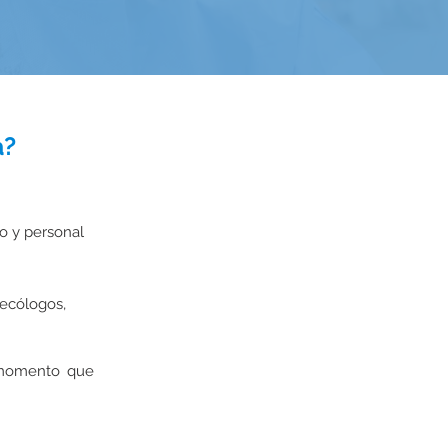
a?
o y personal
necólogos,
 momento que