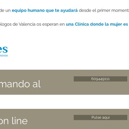
 de un
equipo humano que te ayudará
desde el primer moment
logos de Valencia os esperan en
una Clínica donde la mujer es 
609449111
lamando al
on line
Pulse aquí