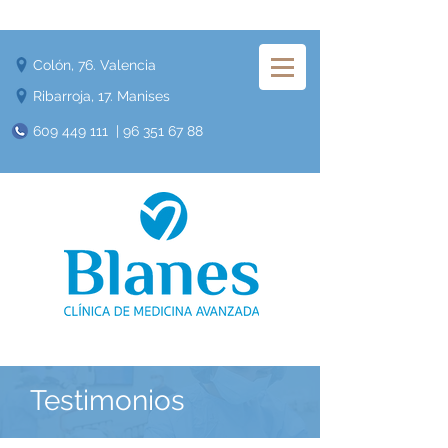
Colón, 76. Valencia
Ribarroja, 17. Manises
609 449 111
|
96 351 67 88
Testimonios