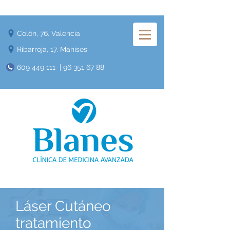
Colón, 76. Valencia
Ribarroja, 17. Manises
609 449 111
|
96 351 67 88
​Láser Cutáneo
tratamiento