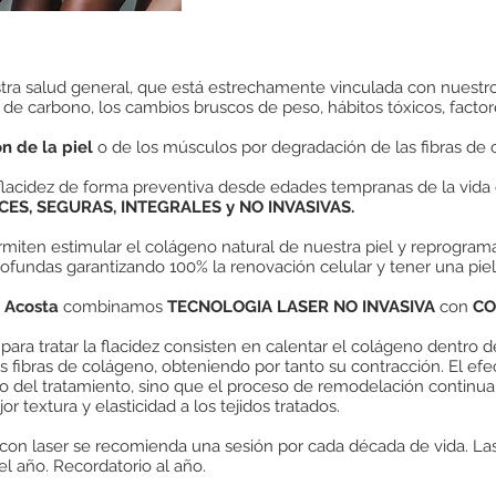
tra salud general, que está estrechamente vinculada con nuestro 
s de carbono, los cambios bruscos de peso, hábitos tóxicos, factor
n de la piel
o de los músculos por degradación de las fibras de c
 flacidez de forma preventiva desde edades tempranas de la vida
CES, SEGURAS, INTEGRALES y NO INVASIVAS.
miten estimular el colágeno natural de nuestra piel y reprogram
rofundas garantizando 100% la renovación celular y tener una piel
a Acosta
combinamos
TECNOLOGIA LASER NO INVASIVA
con
CO
A
para tratar la flacidez consisten en calentar el colágeno dentro 
s fibras de colágeno, obteniendo por tanto su contracción. El ef
mpo del tratamiento, sino que el proceso de remodelación continu
 textura y elasticidad a los tejidos tratados.
 con laser se recomienda una sesión por cada década de vida. Las
el año. Recordatorio al año.