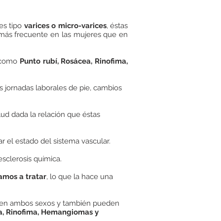
es tipo
varices o micro-varices
, éstas
o más frecuente en las mujeres que en
o como
Punto rubí, Rosácea, Rinofima,
as jornadas laborales de pie, cambios
ud dada la relación que éstas
r el estado del sistema vascular.
esclerosis química.
amos a tratar
, lo que la hace una
po en ambos sexos y también pueden
ea, Rinofima, Hemangiomas y