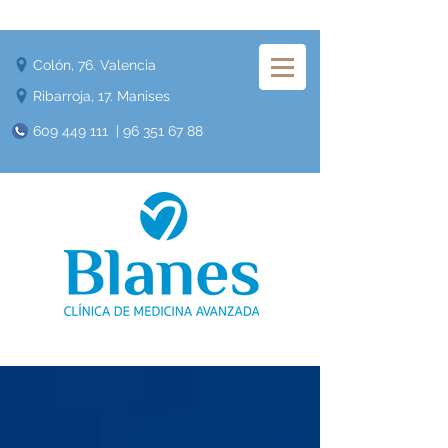
Colón, 76. Valencia
Ribarroja, 17. Manises
609 449 111
|
96 351 67 88