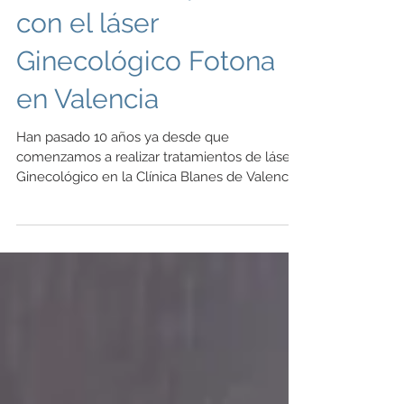
10 años de experiencia
con el láser
Ginecológico Fotona
en Valencia
Han pasado 10 años ya desde que
comenzamos a realizar tratamientos de láser
Ginecológico en la Clínica Blanes de Valencia
y Manises. Era 2016 y trasladamos la Clínica
Blanes de Valencia a la Calle Colón 76. A un
espacio más amplio para ofrecer más
servicios para mejorar la Calidad de vida de
nuestras pacientes. Por ese motivo en 2016
inauguramos la Unidad de Ginecología
Regenerativa para mejorar los tejidos del
suelo pélvico de nuestras pacientes. La
Clínica se fundó en 1