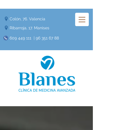
Colón, 76. Valencia
Ribarroja, 17. Manises
609 449 111
|
96 351 67 88