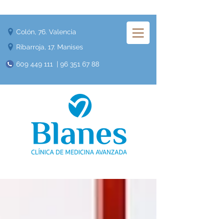
Colón, 76. Valencia
Ribarroja, 17. Manises
609 449 111
|
96 351 67 88