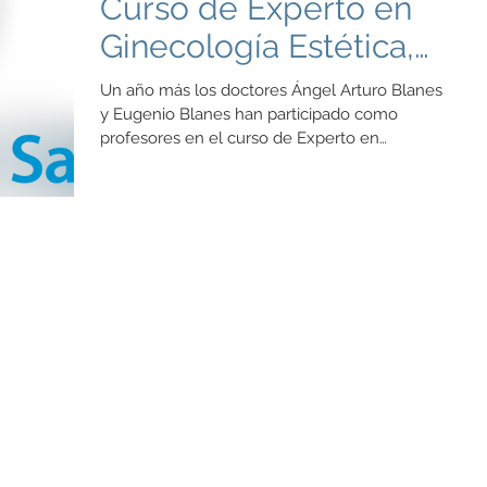
Curso de Experto en
Ginecología Estética,
Regenerativa y
Un año más los doctores Ángel Arturo Blanes
Funcional
y Eugenio Blanes han participado como
profesores en el curso de Experto en
tratamientos de Ginecología Regenerativa por
la Universidad de Alcalá. Las prácticas en
Toledo han supuesto el fin de curso 2026
para 30 Ginecológ@s y médicos de otras
especialidades que han aprendido a mejorar
la calidad de las mujeres con tratamientos de
Ginecología Regenerativa. Recordamos que
estos tratamientos se realizan para mejorar el
suelo pélvico