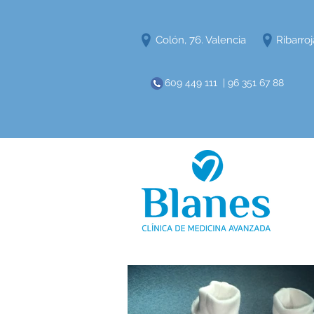
Colón, 76. Valencia
Ribarroj
609 449 111 | 96 351 67 88