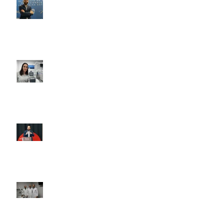
Revisión bucal durante tu
embarazo incluida en la Clínica
Blanes sin coste
I Symposium de Láser Fotona
España:
10 años de experiencia con el
láser Ginecológico Fotona en
Valencia